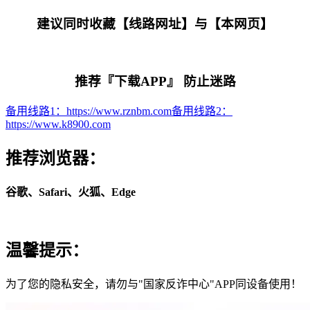
建议同时收藏【线路网址】与【本网页】
推荐『下载APP』 防止迷路
备用线路
1
：
https://www.rznbm.com
备用线路
2
：
https://www.k8900.com
推荐浏览器：
谷歌、Safari、火狐、Edge
温馨提示：
为了您的隐私安全，请勿与"国家反诈中心"APP同设备使用！